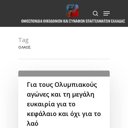
Skip
Menu
to
search
Close
main
Menu
content
Tag
Ο ΛΑΟΣ
Για τους Ολυμπιακούς
αγώνες και τη μεγάλη
ευκαιρία για το
κεφάλαιο και όχι για το
λαό