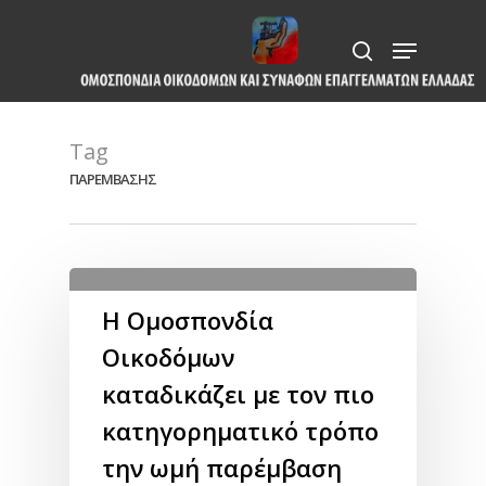
Skip
Menu
to
search
Close
main
Menu
content
Tag
ΠΑΡΕΜΒΑΣΗΣ
Η Ομοσπονδία
Οικοδόμων
καταδικάζει με τον πιο
κατηγορηματικό τρόπο
την ωμή παρέμβαση