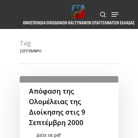
Skip
Menu
to
search
Close
main
Menu
content
Tag
ΣΕΠΤΕΜΒΡΗ
Απόφαση της
Ολομέλειας της
Διοίκησης στις 9
Σεπτέμβρη 2000
Δείτε σε pdf