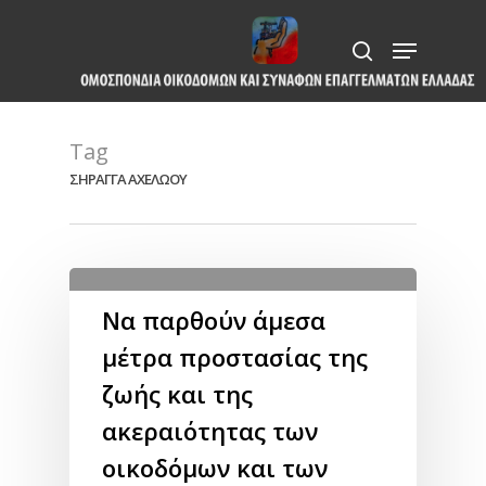
Skip
Menu
to
search
Close
main
Menu
content
Tag
ΣΗΡΑΓΓΑ ΑΧΕΛΩΟΥ
Να παρθούν άμεσα
μέτρα προστασίας της
ζωής και της
ακεραιότητας των
οικοδόμων και των