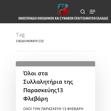
Skip
Menu
to
search
Close
main
Menu
content
Tag
ΣΧΕΔΙΟ ΝΟΜΟΥ ΣΣΕ
Όλοι στα
Συλλαλητήρια της
Παρασκεύης13
Φλεβάρη
ΟΛΟΙ ΤΗΝ ΠΑΡΑΣΚΕΥΗ 13 ΦΛΕΒΑΡΗ