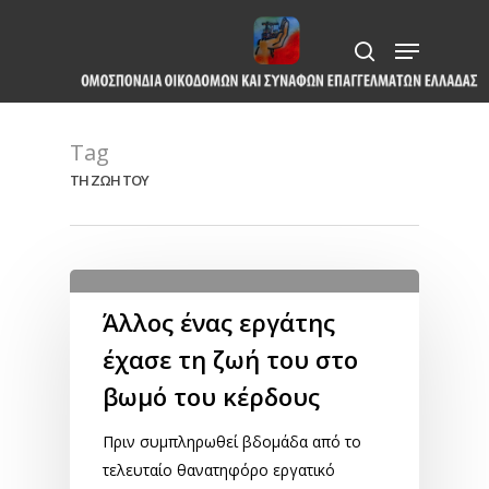
Skip
Menu
to
search
Close
main
Menu
content
Tag
ΤΗ ΖΩΗ ΤΟΥ
Άλλος ένας εργάτης
έχασε τη ζωή του στο
βωμό του κέρδους
Πριν συμπληρωθεί βδομάδα από το
τελευταίο θανατηφόρο εργατικό