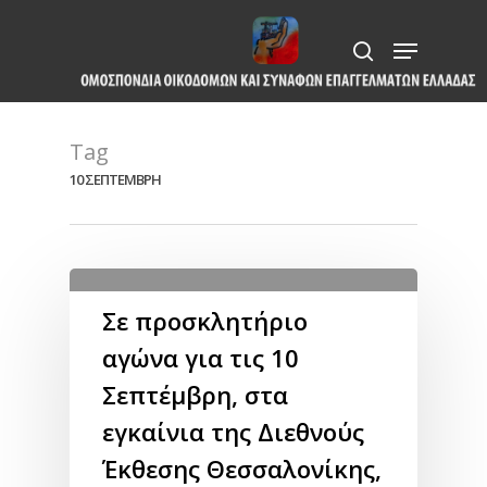
Skip
Menu
to
search
Close
main
Menu
content
Tag
10 ΣΕΠΤΕΜΒΡΗ
Σε προσκλητήριο
αγώνα για τις 10
Σεπτέμβρη, στα
εγκαίνια της Διεθνούς
Έκθεσης Θεσσαλονίκης,