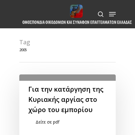
Skip
Menu
to
search
Close
main
Menu
content
Tag
2005
Για την κατάργηση της
Κυριακής αργίας στο
χώρο του εμπορίου
Δείτε σε pdf