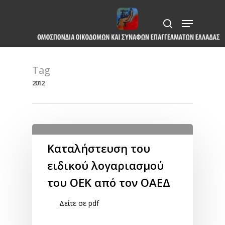
Skip
Menu
to
search
Close
main
Menu
content
Tag
2012
Καταλήστευση του
ειδικού λογαριασμού
του ΟΕΚ από τον ΟΑΕΔ
Δείτε σε pdf