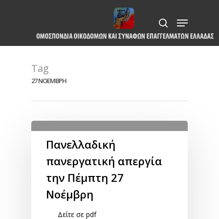
Skip
Menu
to
search
Close
main
Menu
content
Tag
27 ΝΟΕΜΒΡΗ
Πανελλαδική
πανεργατική απεργία
την Πέμπτη 27
Νοέμβρη
Δείτε σε pdf