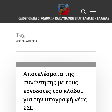
Skip
Menu
to
search
Close
main
Menu
content
Tag
48ΩΡΗ ΑΠΕΡΓΙΑ
Αποτελέσματα της
συνάντησης με τους
εργοδότες του κλάδου
για την υπογραφή νέας
ΣΣΕ