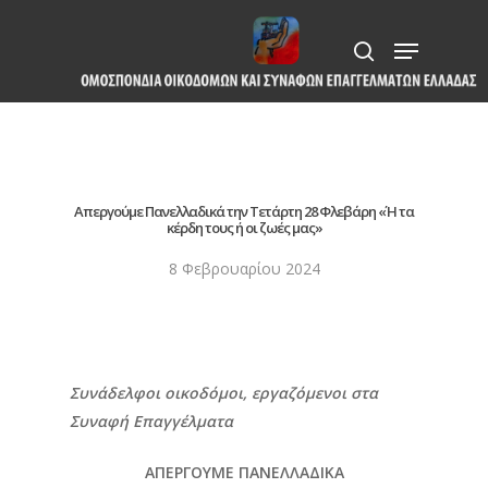
Skip
Menu
to
search
Close
main
Menu
content
Απεργούμε Πανελλαδικά την Τετάρτη 28 Φλεβάρη «Ή τα
κέρδη τους ή οι ζωές μας»
8 Φεβρουαρίου 2024
Συνάδελφοι οικοδόμοι, εργαζόμενοι στα
Συναφή Επαγγέλματα
ΑΠΕΡΓΟΥΜΕ ΠΑΝΕΛΛΑΔΙΚΑ