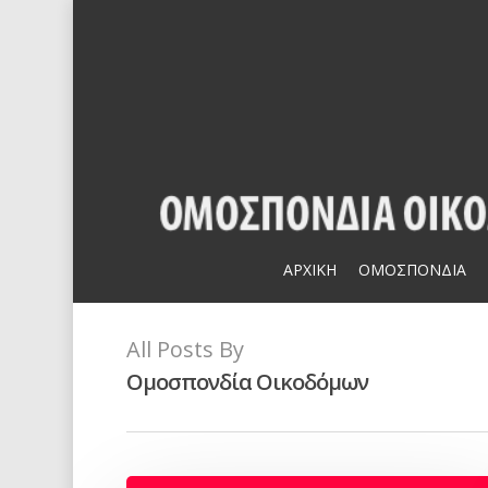
Skip
to
main
content
ΑΡΧΙΚΗ
ΟΜΟΣΠΟΝΔΙΑ
All Posts By
Ομοσπονδία Οικοδόμων
Hit enter to search or ESC to close